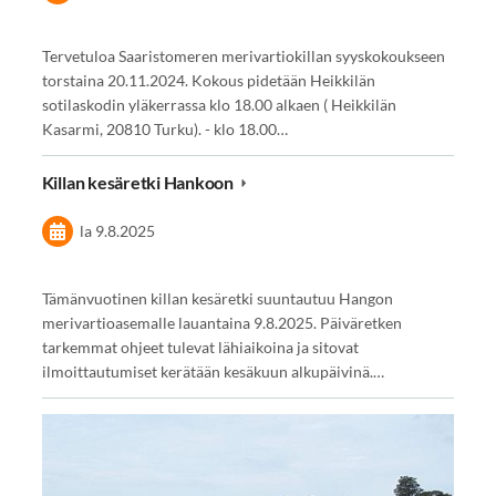
Tervetuloa Saaristomeren merivartiokillan syyskokoukseen
torstaina 20.11.2024. Kokous pidetään Heikkilän
sotilaskodin yläkerrassa klo 18.00 alkaen ( Heikkilän
Kasarmi, 20810 Turku). - klo 18.00…
Killan kesäretki Hankoon
la 9.8.2025
Tämänvuotinen killan kesäretki suuntautuu Hangon
merivartioasemalle lauantaina 9.8.2025. Päiväretken
tarkemmat ohjeet tulevat lähiaikoina ja sitovat
ilmoittautumiset kerätään kesäkuun alkupäivinä.…