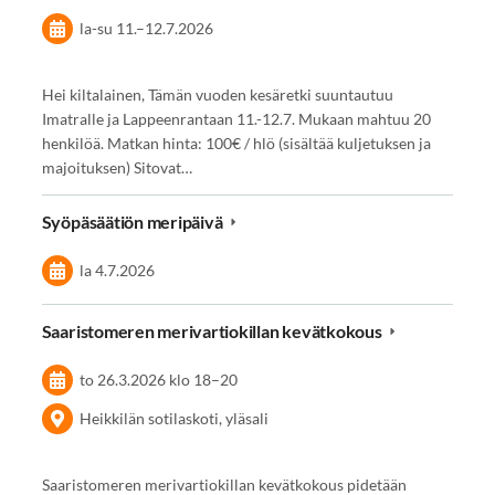
la-su
11.
–
12.7.2026
Hei kiltalainen, Tämän vuoden kesäretki suuntautuu
Imatralle ja Lappeenrantaan 11.-12.7. Mukaan mahtuu 20
henkilöä. Matkan hinta: 100€ / hlö (sisältää kuljetuksen ja
majoituksen) Sitovat…
Syöpäsäätiön meripäivä
la 4.7.2026
Saaristomeren merivartiokillan kevätkokous
to 26.3.2026
klo 18
–
20
Heikkilän sotilaskoti, yläsali
Saaristomeren merivartiokillan kevätkokous pidetään