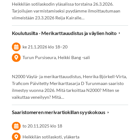
Heikkilän sotilaskodin yläsalissa torstaina 26.3.2026.
Tarjoilujen varmistamiseksi pyydämme ilmoittautumaan
viimeistään 23.3.2026 Reija Kairalle…
Koulutusilta - Merikarttauudistus ja väylien hoito
ke 21.1.2026
klo 18
–
20
Turun Pursiseura, Heikki Bang -sali
N2000 Väylä- ja merikarttauudistus, Henrika Björkell-Virta,
Traficom Päivitetty Merikarttasarja D Turunmaan saaristo
ilmestyy vuonna 2026. Mitä tarkoittaa N2000? Miten se
vaikuttaa veneilyyn? Mitä…
Saaristomeren merivartiokillan syyskokous
to 20.11.2025
klo 18
Heikkilän sotilaskoti, yläkerta