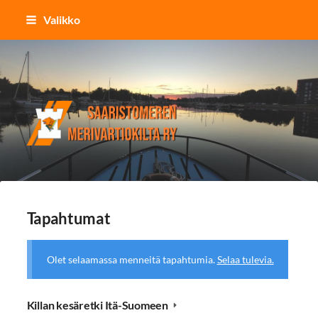
Siirry
Valikko
sivun
sisältöön
Saaristomeren merivartiokilta r
Tapahtumat
Olet selaamassa menneitä tapahtumia.
Selaa tulevia.
Killan kesäretki Itä-Suomeen