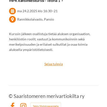
MPK kansimieskurssi - Teoria 1
ma 24.2.2025
klo 16:30
–
21
Rannikkolaivasto, Pansio
Kurssin jälkeen osallistuja tietää aluksen organisaation,
henkilöstön roolit, vastuut ja kommunikoinnin sekä
merikelpoisuuden ja erilaiset sulkutilat ja osaa toimia
aluksella ympäristötietoisesti.
Selaa tulevia
©
Saaristomeren merivartiokilta ry
Tehty Yhdistysavaimella