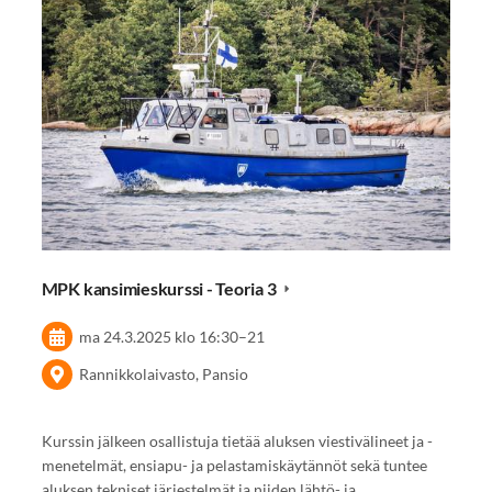
MPK kansimieskurssi - Teoria 3
ma 24.3.2025
klo 16:30
–
21
Rannikkolaivasto, Pansio
Kurssin jälkeen osallistuja tietää aluksen viestivälineet ja -
menetelmät, ensiapu- ja pelastamiskäytännöt sekä tuntee
aluksen tekniset järjestelmät ja niiden lähtö- ja