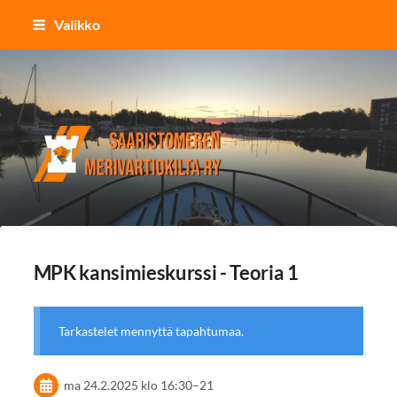
Siirry
Valikko
sivun
sisältöön
Saaristomeren merivartiokilta r
MPK kansimieskurssi - Teoria 1
Tarkastelet mennyttä tapahtumaa.
ma 24.2.2025
klo 16:30
–
21