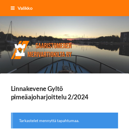
Siirry
Valikko
sivun
sisältöön
Saaristomeren merivartiokilta r
Linnakevene Gyltö
pimeäajoharjoittelu 2/2024
Tarkastelet mennyttä tapahtumaa.