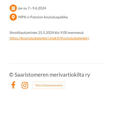
pe-su
7.
–
9.6.2024
MPK:n Pansion koulutuspaikka
Ilmoittautuminen 25.5.2024 klo 9.00 mennessä
https://koulutuskalenteri.mpk.fi/Koulutuskalenteri
©
Saaristomeren merivartiokilta ry
Tehty Yhdistysavaimella
Facebook
Instagram