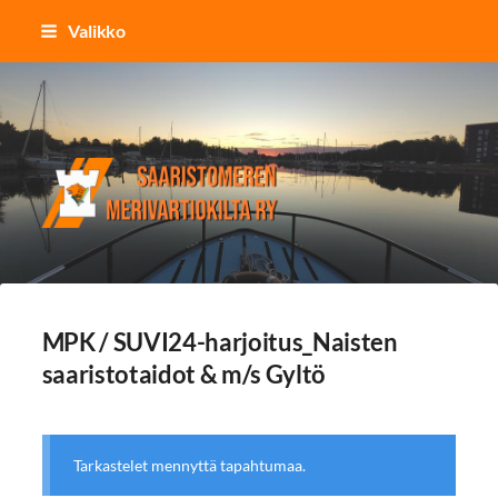
Siirry
Valikko
sivun
sisältöön
Saaristomeren merivartiokilta r
MPK / SUVI24-harjoitus_Naisten
saaristotaidot & m/s Gyltö
Tarkastelet mennyttä tapahtumaa.