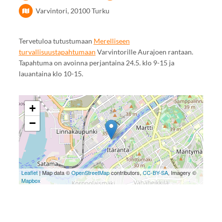
Varvintori, 20100 Turku
Tervetuloa tutustumaan
Merelliseen
turvallisuustapahtumaan
Varvintorille Aurajoen rantaan.
Tapahtuma on avoinna perjantaina 24.5. klo 9-15 ja
lauantaina klo 10-15.
+
−
Leaflet
| Map data ©
OpenStreetMap
contributors,
CC-BY-SA
, Imagery ©
Mapbox