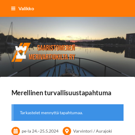
Siirry
Valikko
sivun
sisältöön
Saaristomeren merivartiokilta r
Merellinen turvallisuustapahtuma
Tarkastelet mennyttä tapahtumaa.
pe-la
24.
–
25.5.2024
Varvintori / Aurajoki